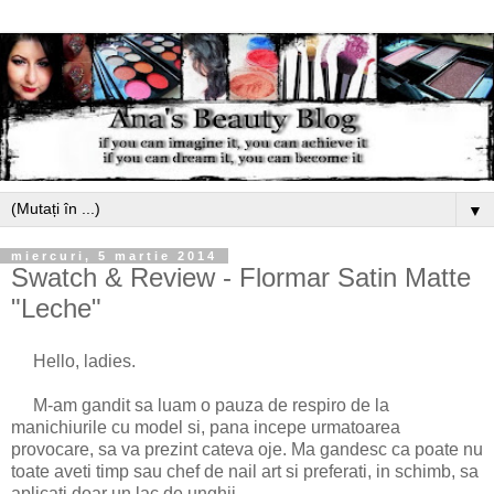
▼
miercuri, 5 martie 2014
Swatch & Review - Flormar Satin Matte
"Leche"
Hello, ladies.
M-am gandit sa luam o pauza de respiro de la
manichiurile cu model si, pana incepe urmatoarea
provocare, sa va prezint cateva oje. Ma gandesc ca poate nu
toate aveti timp sau chef de nail art si preferati, in schimb, sa
aplicati doar un lac de unghii.